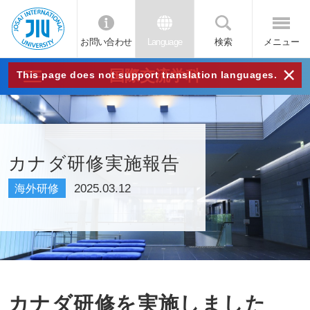
お問い合わせ
Language
検索
メニュー
JIU
×
国際交流学科
This page does not support translation languages.
城西
国際
カナダ研修実施報告
大学
2025.03.12
海外研修
カナダ研修を実施しました