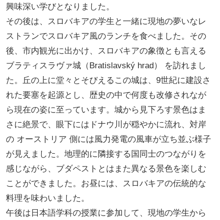
興味深い学びとなりました。
その後は、スロバキアの学生と一緒に現地の夢いなレ
ストランでスロバキア風のランチを食べました。その
後、市内観光に出かけ、スロバキアの象徴とも言える
ブラティスラヴァ城（Bratislavský hrad） を訪れまし
た。丘の上に堂々とそびえるこの城は、9世紀に建設さ
れた要塞を起源とし、歴史の中で何度も改修されなが
ら現在の姿に至っています。城から見下ろす景色はま
さに絶景で、眼下にはドナウ川が穏やかに流れ、対岸
の オーストリア 側には風力発電の風車が立ち並ぶ様子
が見えました。地理的に隣接する国同士のつながりを
感じながら、ブダペストとはまた異なる景色を楽しむ
ことができました。お昼には、スロバキアの伝統的な
料理を味わいました。
午後は日本語学科の授業に参加して、現地の学生から