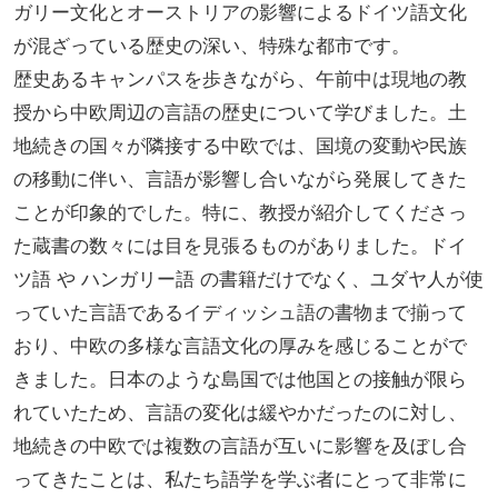
ガリー文化とオーストリアの影響によるドイツ語文化
が混ざっている歴史の深い、特殊な都市です。
歴史あるキャンパスを歩きながら、午前中は現地の教
授から中欧周辺の言語の歴史について学びました。土
地続きの国々が隣接する中欧では、国境の変動や民族
の移動に伴い、言語が影響し合いながら発展してきた
ことが印象的でした。特に、教授が紹介してくださっ
た蔵書の数々には目を見張るものがありました。ドイ
ツ語 や ハンガリー語 の書籍だけでなく、ユダヤ人が使
っていた言語であるイディッシュ語の書物まで揃って
おり、中欧の多様な言語文化の厚みを感じることがで
きました。日本のような島国では他国との接触が限ら
れていたため、言語の変化は緩やかだったのに対し、
地続きの中欧では複数の言語が互いに影響を及ぼし合
ってきたことは、私たち語学を学ぶ者にとって非常に