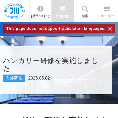
お問い合わせ
Language
検索
メニュー
JIU
×
国際交流学科
This page does not support translation languages.
城西
国際
ハンガリー研修を実施しまし
た
大学
2025.05.02
海外研修