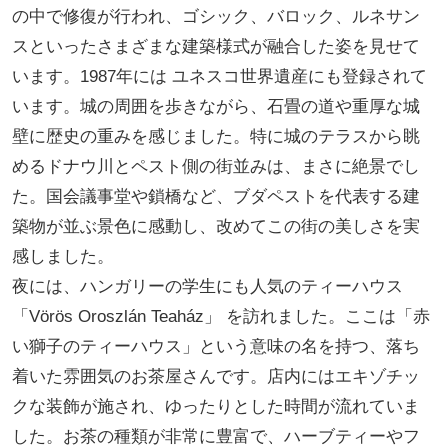
の中で修復が行われ、ゴシック、バロック、ルネサン
スといったさまざまな建築様式が融合した姿を見せて
います。1987年には ユネスコ世界遺産にも登録されて
います。城の周囲を歩きながら、石畳の道や重厚な城
壁に歴史の重みを感じました。特に城のテラスから眺
めるドナウ川とペスト側の街並みは、まさに絶景でし
た。国会議事堂や鎖橋など、ブダペストを代表する建
築物が並ぶ景色に感動し、改めてこの街の美しさを実
感しました。
夜には、ハンガリーの学生にも人気のティーハウス
「Vörös Oroszlán Teaház」 を訪れました。ここは「赤
い獅子のティーハウス」という意味の名を持つ、落ち
着いた雰囲気のお茶屋さんです。店内にはエキゾチッ
クな装飾が施され、ゆったりとした時間が流れていま
した。お茶の種類が非常に豊富で、ハーブティーやフ