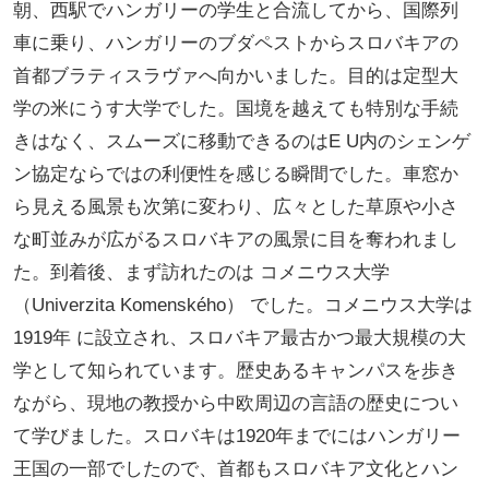
朝、西駅でハンガリーの学生と合流してから、国際列
車に乗り、ハンガリーのブダペストからスロバキアの
首都ブラティスラヴァへ向かいました。目的は定型大
学の米にうす大学でした。国境を越えても特別な手続
きはなく、スムーズに移動できるのはE U内のシェンゲ
ン協定ならではの利便性を感じる瞬間でした。車窓か
ら見える風景も次第に変わり、広々とした草原や小さ
な町並みが広がるスロバキアの風景に目を奪われまし
た。到着後、まず訪れたのは コメニウス大学
（Univerzita Komenského） でした。コメニウス大学は
1919年 に設立され、スロバキア最古かつ最大規模の大
学として知られています。歴史あるキャンパスを歩き
ながら、現地の教授から中欧周辺の言語の歴史につい
て学びました。スロバキは1920年までにはハンガリー
王国の一部でしたので、首都もスロバキア文化とハン