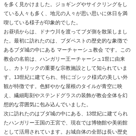
を多く見かけました。ジョギングやサイクリングをし
ている人々も多く、地元の人々が思い思いに休日を満
喫している様子が印象的でした。
お昼頃からは、ドナウ川を渡ってブダ側を散策しまし
た。最初に訪れたのは、ブダペストの歴史的な象徴で
あるブダ城の中にある マーチャーシュ教会 です。この
教会の名前は、ハンガリー王ーチャーシュ1世に由来
し、カトリックの重要な宗教施設として知られていま
す。13世紀に建てられ、特にゴシック様式の美しい外
観が特徴です。色鮮やかな屋根のタイルが青空に映
え、繊細彫刻やステンドグラスの装飾が教会全体を幻
想的な雰囲気に包み込んでいました。
次に訪れたのはブダ城の中にある、13世紀に建てられ
たハンガリー王国の王宮で、現在では博物館や美術館
として活用されています。お城自体の全部は長い歴史