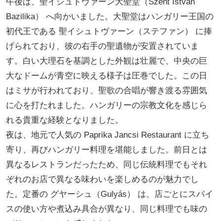
午後は、聖イシュトヴァーン大聖堂（Szent István
Bazilika） へ向かいました。大聖堂はハンガリー王国の
初代王である 聖イシュトヴァーン（ステファン） に捧
げられており、彼の右手の聖遺物が安置されていま
す。白い大理石を基調とした外観は壮麗で、中央の巨
大なドームが青空に映える様子は圧巻でした。この日
はミサが行われており、聖歌の合唱が響き渡る雰囲気
に心を打たれました。ハンガリーの宗教文化を感じら
れる貴重な経験となりました。
夜は、地元で人気の Paprika Jancsi Restaurant に立ち
寄り、再びハンガリー料理を堪能しました。前日とは
異なるレストランだったため、同じ伝統料理でもそれ
ぞれのお店で異なる味わいを楽しめるのが魅力でし
た。定番の グヤーシュ（Gulyás） は、店ごとにスパイ
スの使い方や煮込み具合が異なり、同じ料理でも味の