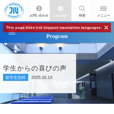
お問い合わせ
Language
検索
メニュー
JIU
×
留学生別科 Japanese Studies
This page does not support translation languages.
Program
城西
国際
大学
学生からの喜びの声
2025.10.13
留学生別科