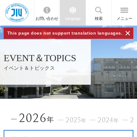
お問い合わせ
Language
検索
メニュー
JIU
×
This page does not support translation languages.
城西
EVENT＆TOPICS
国際
イベント＆トピックス
大学
2026
年
2025
2024
2
年
年