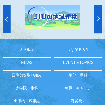
大学概要
つながる大学
NEWS
EVENT＆TOPICS
国際的な取り組み
学部・学科
大学院・別科
就職・キャリア
出版物・広報誌
附属機関