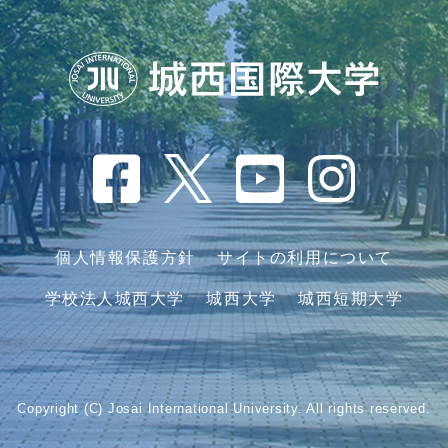
個人情報保護方針
サイトの利用について
学校法人城西大学
城西大学
城西短期大学
Copyright (C) Josai International University. All rights reserved.