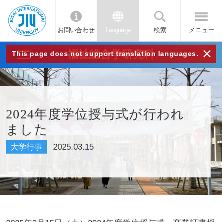
お問い合わせ
Language
検索
メニュー
JIU
×
福祉総合学研究科
This page does not support translation languages.
城西
国際
2024年度学位授与式が行われ
ました
大学
2025.03.15
大学行事