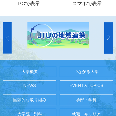
PCで表示
スマホで表示
大学概要
つながる大学
NEWS
EVENT＆TOPICS
国際的な取り組み
学部・学科
大学院・別科
就職・キャリア