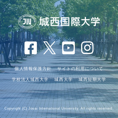
個人情報保護方針
サイトの利用について
学校法人城西大学
城西大学
城西短期大学
Copyright (C) Josai International University. All rights reserved.