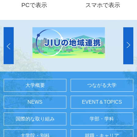
PCで表示
スマホで表示
大学概要
つながる大学
NEWS
EVENT＆TOPICS
国際的な取り組み
学部・学科
大学院・別科
就職・キャリア