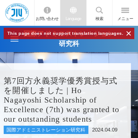
お問い合わせ
Language
検索
メニュー
JIU
×
国際アドミニストレーション
This page does not support translation languages.
研究科
城西
国際
第7回方永義奨学優秀賞授与式
大学
を開催しました | Ho
Nagayoshi Scholarship of
Excellence (7th) was granted to
our outstanding students
2024.04.09
国際アドミニストレーション研究科