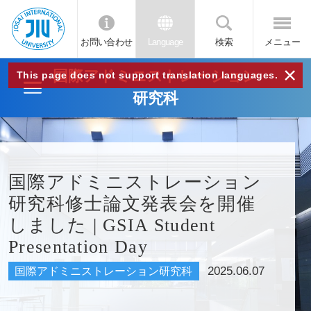
お問い合わせ
Language
検索
メニュー
JIU
×
国際アドミニストレーション
This page does not support translation languages.
研究科
城西
国際
国際アドミニストレーション
大学
研究科修士論文発表会を開催
しました | GSIA Student
Presentation Day
2025.06.07
国際アドミニストレーション研究科