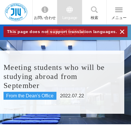
お問い合わせ
Language
検索
メニュー
JIU
×
国際交流学科
This page does not support translation languages.
城西
国際
Meeting students who will be
studying abroad from
大学
September
2022.07.22
From the Dean's Office