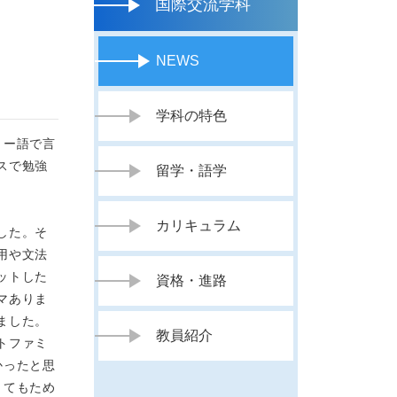
国際交流学科
NEWS
学科の特色
リー語で言
スで勉強
留学・語学
カリキュラム
した。そ
用や文法
ットした
資格・進路
マありま
ました。
教員紹介
トファミ
かったと思
とてもため