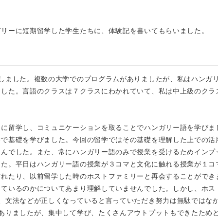
ガリーに短期留学した学生たちに、体験記を書いてもらいました。
しました。複数の大学でのプログラムがありましたが、私はハンガ
ました。言語のクラスは７クラスにわかれていて、私は中上級のクラ
ーに留学し、コミュニケーションを取ることでハンガリー語を学びま
学で基礎を学びました。今回の留学ではその基礎を理解した上での活
さんでした。また、常にハンガリー語のみで授業を受けるためインプ
した。平日はハンガリー語の授業が３コマと文化に触れる授業が１コ
訪れたり、以前留学した時のホストファミリーと再会することができ
しているのかについてあまり理解していませんでした。しかし、ホス
、文法などが正しくなっていると言っていただき努力は無駄ではな
ありましたが、集中して学び、たくさんアウトプットもできたため