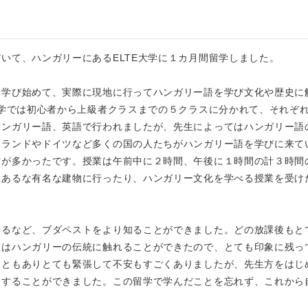
いて、ハンガリーにあるELTE大学に１カ月間留学しました。
を学び始めて、実際に現地に行ってハンガリー語を学び文化や歴史に
大学では初心者から上級者クラスまでの５クラスに分かれて、それぞ
ハンガリー語、英語で行われましたが、先生によってはハンガリー語
ーランドやドイツなど多くの国の人たちがハンガリー語を学びに来て
方が多かったです。授業は午前中に２時間、午後に１時間の計３時間
にあるな有名な建物に行ったり、ハンガリー文化を学べる授業を受け
するなど、ブダペストをより知ることができました。どの放課後もと
業はハンガリーの伝統に触れることができたので、とても印象に残っ
こともありとても緊張して不安もすごくありましたが、先生方をはじ
をすることができました。この留学で学んだことを忘れず、これから