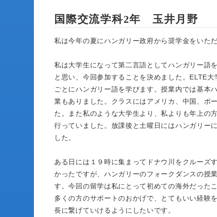
国際交流学科2年 玉井月野
私は今年の夏にハンガリー政府から奨学金をいただ
私は大学生になって第二言語としてハンガリー語
と思い、今回参加することを決めました。ELTE
ごとにハンガリー語を学びます。授業内では基本
業もありました。クラスにはアメリカ、中国、ポ
た。また私のような大学生より、私よりも年上の
行っていました。放課後と土曜日にはハンガリー
した。
ある日には１９時に集まってドナウ川をクルーズ
かったですが、ハンガリーのフォークダンスの授
す。今回の留学は私にとって初めての海外だった
多くの方のサポートのおかげで、とてもいい経験
長に繋げていけるようにしたいです。