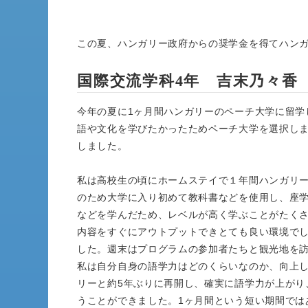
この夏、ハンガリー政府からの奨学金を得てハン
国際交流学科4年 吉末乃々香
今年の夏に1ヶ月間ハンガリーのペーチ大学に留学
語や文化を学びたかったためペーチ大学を選択し
しました。
私は高校生の頃にホームステイで１年間ハンガリ
のため大学に入り初めて教科書などを使用し、座
などを学んだため、レベルが高く学ぶことがたく
内容をすぐにアウトプットできとても良い環境で
した。週末はプログラムの参加者たちと観光地を
私は自分自身の語学力はどのくらいなのか、向上
リーと約5年ぶりに再開し、確実に語学力が上がり
うことができました。1ヶ月間という短い期間では