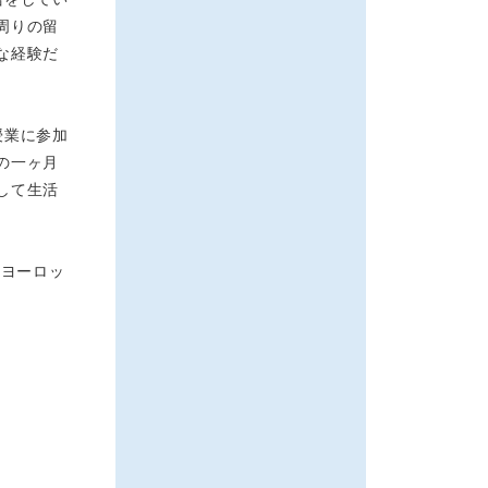
周りの留
な経験だ
授業に参加
の一ヶ月
して生活
。ヨーロッ