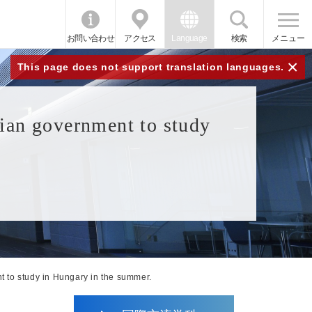
お問い合わせ
アクセス
Language
検索
メニュー
×
This page does not support translation languages.
rian government to study
 to study in Hungary in the summer.