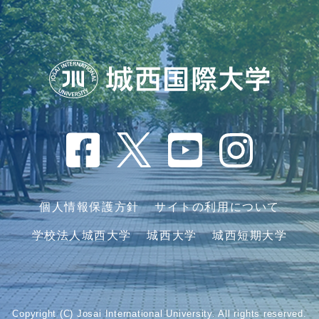
個人情報保護方針
サイトの利用について
学校法人城西大学
城西大学
城西短期大学
Copyright (C) Josai International University. All rights reserved.