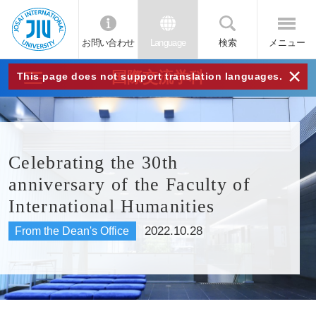
お問い合わせ
Language
検索
メニュー
JIU
×
国際交流学科
This page does not support translation languages.
城西
国際
Celebrating the 30th
anniversary of the Faculty of
大学
International Humanities
2022.10.28
From the Dean's Office