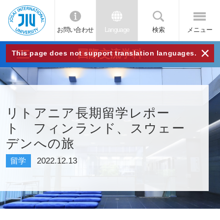
お問い合わせ
Language
検索
メニュー
JIU
×
国際交流学科
This page does not support translation languages.
城西
国際
リトアニア長期留学レポー
ト フィンランド、スウェー
大学
デンへの旅
2022.12.13
留学