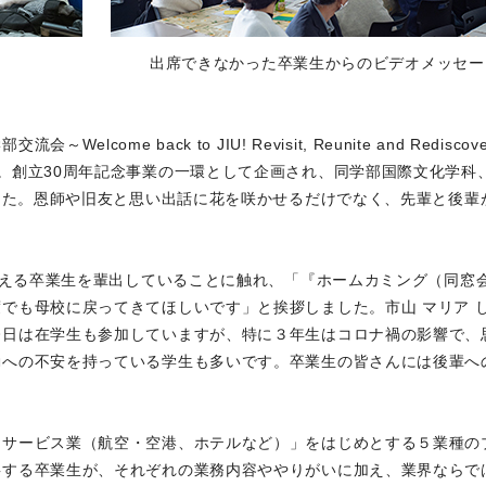
出席できなかった卒業生からのビデオメッセー
me back to JIU! Revisit, Reunite and Redisco
。創立30周年記念事業の一環として企画され、同学部国際文化学科
ました。恩師や旧友と思い出話に花を咲かせるだけでなく、先輩と後輩
を超える卒業生を輩出していることに触れ、「『ホームカミング（同窓
でも母校に戻ってきてほしいです」と挨拶しました。市山 マリア 
今日は在学生も参加していますが、特に３年生はコロナ禍の影響で、
動への不安を持っている学生も多いです。卒業生の皆さんには後輩へ
「サービス業（航空・空港、ホテルなど）」をはじめとする５業種の
事する卒業生が、それぞれの業務内容ややりがいに加え、業界ならで