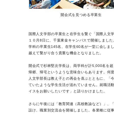
開会式を見つめる卒業生
国際人文学部の卒業生と在学生を繋ぐ「国際人文学部交流会～Welco
１０月8日に、千葉東金キャンパスで開催しました
学科の卒業生145名、在学生60名が一堂に会し
越えて繋がり合う貴重な機会となりました。
開会式で杉林堅次学長は、両学科が計5,000名
帰郷、帰宅というような意味合いもあります。何度
人文学部長は教え子との再会を喜ぶとともに、「
ていたような学生生活が送れていません。就職活
イスをお願いしたいです」と語りかけました。
さらに午後には「教育関連（高校教諭など）」、
設け、職業別交流会を開催しました。各業種に従