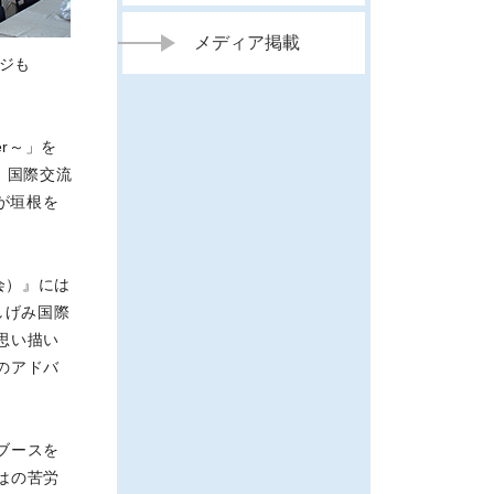
メディア掲載
ジも
ver～」を
、国際交流
が垣根を
会）』には
しげみ国際
思い描い
のアドバ
ブースを
はの苦労