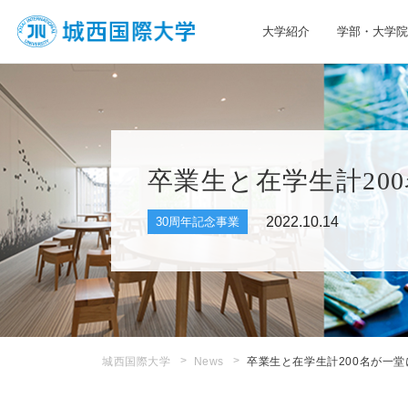
大学紹介
学部・大学院
JIU 城西国際大学
卒業生と在学生計20
2022.10.14
30周年記念事業
城西国際大学
News
卒業生と在学生計200名が一