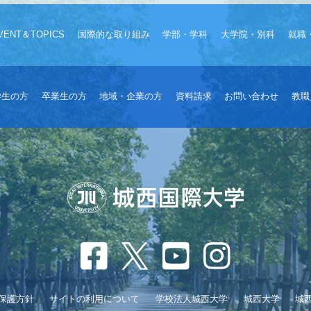
VENT＆TOPICS
国際的な取り組み
学部・学科
大学院・別科
就職
学生の方
卒業生の方
地域・企業の方
資料請求
お問い合わせ
教職
保護方針
サイトの利用について
学校法人城西大学
城西大学
城