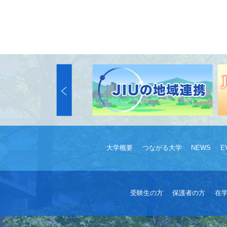
大学概要
つながる大学
NEWS
E
受験生の方
保護者の方
在