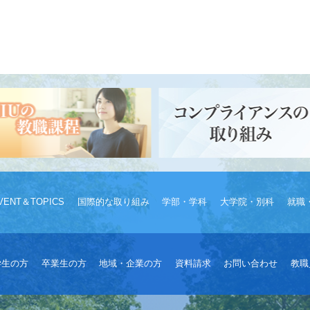
VENT＆TOPICS
国際的な取り組み
学部・学科
大学院・別科
就職
学生の方
卒業生の方
地域・企業の方
資料請求
お問い合わせ
教職