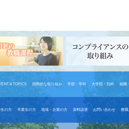
VENT＆TOPICS
国際的な取り組み
学部・学科
大学院・別科
就職
学生の方
卒業生の方
地域・企業の方
資料請求
お問い合わせ
教職