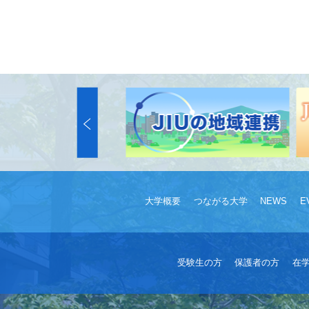
大学概要
つながる大学
NEWS
E
受験生の方
保護者の方
在