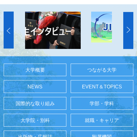
大学概要
つながる大学
NEWS
EVENT＆TOPICS
国際的な取り組み
学部・学科
大学院・別科
就職・キャリア
出版物・広報誌
附属機関