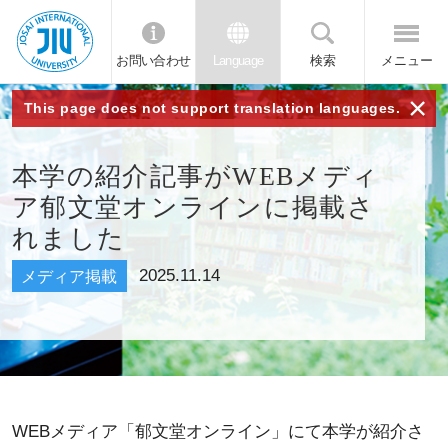
お問い合わせ
Language
検索
メニュー
JIU 城西国
×
This page does not support translation languages.
際大学
本学の紹介記事がWEBメディ
ア郁文堂オンラインに掲載さ
れました
2025.11.14
メディア掲載
WEBメディア「郁文堂オンライン」にて本学が紹介さ