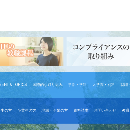
VENT＆TOPICS
国際的な取り組み
学部・学科
大学院・別科
就職
学生の方
卒業生の方
地域・企業の方
資料請求
お問い合わせ
教職