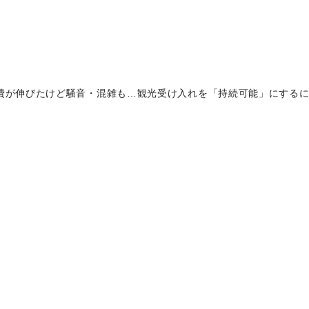
消費が伸びたけど騒音・混雑も…観光受け入れを「持続可能」にする