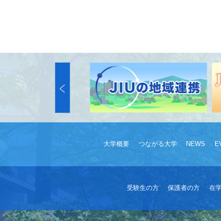
大学概要
つながる大学
NEWS
E
受験生の方
保護者の方
在