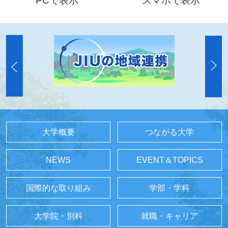
PCで表示
スマホで表示
大学概要
つながる大学
NEWS
EVENT＆TOPICS
国際的な取り組み
学部・学科
大学院・別科
就職・キャリア