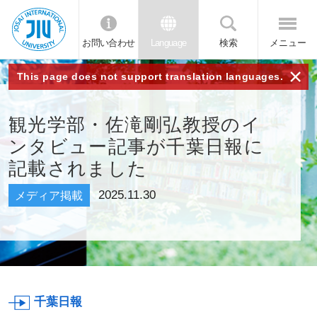
お問い合わせ
Language
検索
メニュー
JIU 城西国
×
This page does not support translation languages.
際大学
観光学部・佐滝剛弘教授のイ
ンタビュー記事が千葉日報に
記載されました
2025.11.30
メディア掲載
千葉日報