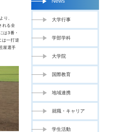
News
より、
大学行事
される全
には3番・
学部学科
には一打逆
照屋選手
大学院
国際教育
地域連携
就職・キャリア
学生活動