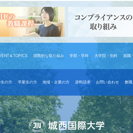
VENT＆TOPICS
国際的な取り組み
学部・学科
大学院・別科
就職
学生の方
卒業生の方
地域・企業の方
資料請求
お問い合わせ
教職