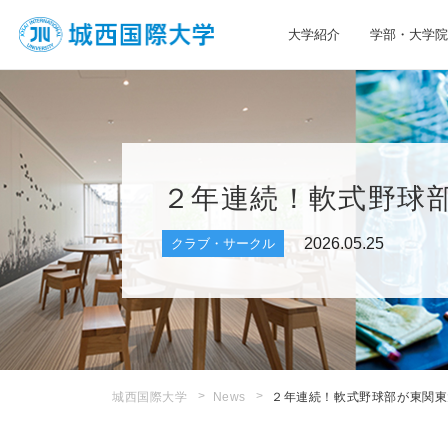
大学紹介
学部・大学院
JIU 城西国際大学
２年連続！軟式野球
2026.05.25
クラブ・サークル
城西国際大学
News
２年連続！軟式野球部が東関東