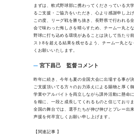
まずは、軟式野球部に携わってくださっている大
るご支援・ご協力をいただき、心より感謝申し上
この度、リーグ戦を勝ち抜き、長野県で行われる
会で味わった悔しさを晴らすため、チーム一丸とな
野球に打ち込める環境があることは決して当たり
スト8を超える結果を残せるよう、チーム一丸とな
くお願いいたします。
宮下昌己 監督コメント
昨年に続き、今年も夏の全国大会に出場する事が
ご支援頂いてる方々のお力添えによる賜物と厚く
学業やアルバイトを両立しながら課外活動に懸命
を糧に、一段と成長してくれるものと信じており
全国の舞台では、選手たちが伸び伸びとプレー出
声援を何卒宜しくお願い申し上げます。
【関連記事 】