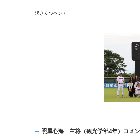
湧き立つベンチ
照屋心海 主将（観光学部4年）コメ