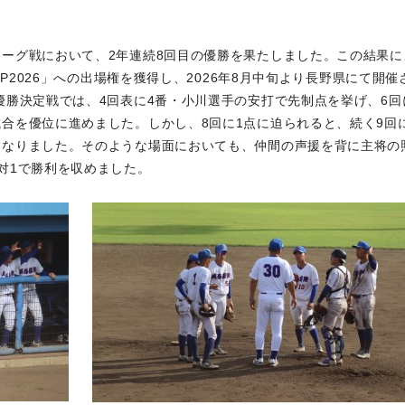
ーグ戦において、2年連続8回目の優勝を果たしました。この結果に
UP2026」への出場権を獲得し、2026年8月中旬より長野県にて開催
優勝決定戦では、4回表に4番・小川選手の安打で先制点を挙げ、6回
合を優位に進めました。しかし、8回に1点に迫られると、続く9回
となりました。そのような場面においても、仲間の声援を背に主将の
2対1で勝利を収めました。