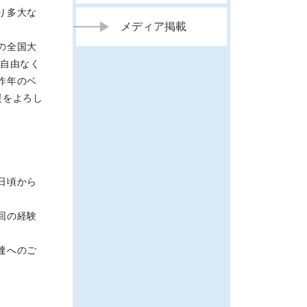
り多大な
メディア掲載
の全国大
不自由なく
昨年のベ
援をよろし
日頃から
回の経験
達へのご