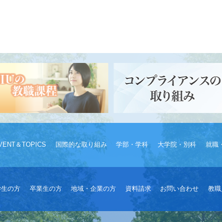
VENT＆TOPICS
国際的な取り組み
学部・学科
大学院・別科
就職
学生の方
卒業生の方
地域・企業の方
資料請求
お問い合わせ
教職