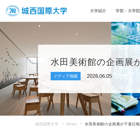
大学紹介
学部・大学院
JIU 城西国際大学
水田美術館の企画展
2026.06.05
メディア掲載
城西国際大学
News
水田美術館の企画展が千葉日報