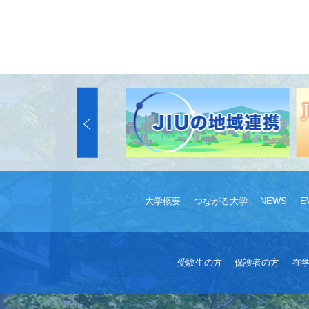
大学概要
つながる大学
NEWS
E
受験生の方
保護者の方
在