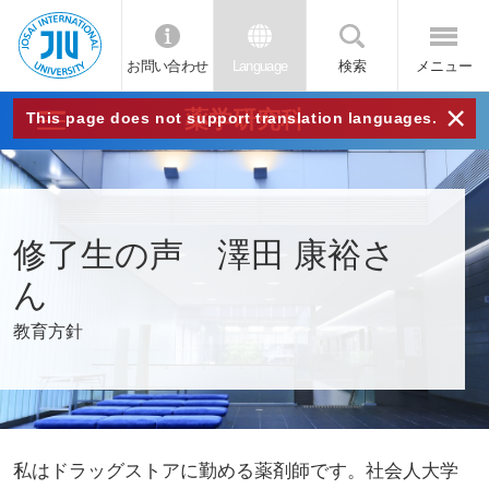
お問い合わせ
Language
検索
メニュー
JIU
×
薬学研究科
This page does not support translation languages.
城西
国際
修了生の声 澤田 康裕さ
大学
ん
教育方針
私はドラッグストアに勤める薬剤師です。社会人大学