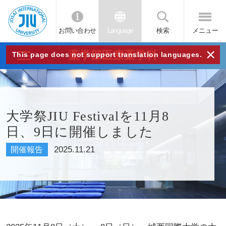
お問い合わせ
Language
検索
メニュー
JIU
×
薬学部医療薬学科
This page does not support translation languages.
城西
国際
大学祭JIU Festivalを11月8
日、9日に開催しました
大学
2025.11.21
開催報告