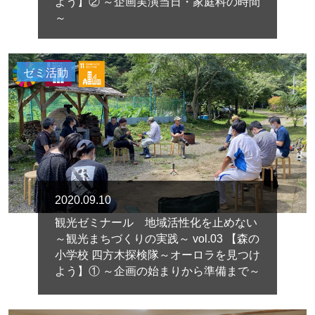
よう】② ～企画実演当日・家庭科の時間
～
ゼミ活動
2020.09.10
観光ゼミナール 地域活性化を止めない
～観光まちづくりの実践～ vol.03 【森の
小学校 四方木探検隊～オーロラを見つけ
よう】① ～企画の始まりから準備まで～