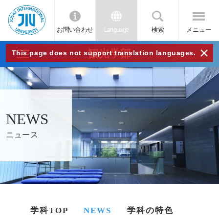
お問い合わせ
Language
検索
メニュー
JIU
×
観光学部
This page does not support translation languages.
城西
国際
NEWS
大学
ニュース
学科TOP
NEWS
学科の特色