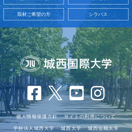
取材ご希望の方
シラバス
個人情報保護方針
サイトの利用について
学校法人城西大学
城西大学
城西短期大学