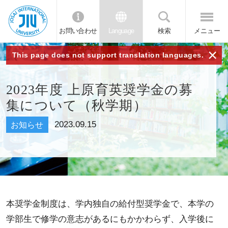
お問い合わせ
Language
検索
メニュー
JIU 城西国
×
This page does not support translation languages.
際大学
2023年度 上原育英奨学金の募
集について（秋学期）
2023.09.15
お知らせ
本奨学金制度は、学内独自の給付型奨学金で、本学の
学部生で修学の意志があるにもかかわらず、入学後に