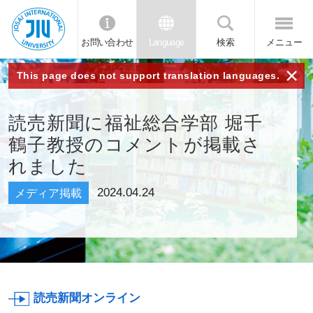
お問い合わせ
Language
検索
メニュー
JIU 城西国
×
This page does not support translation languages.
際大学
読売新聞に福祉総合学部 堀千
鶴子教授のコメントが掲載さ
れました
2024.04.24
メディア掲載
読売新聞オンライン