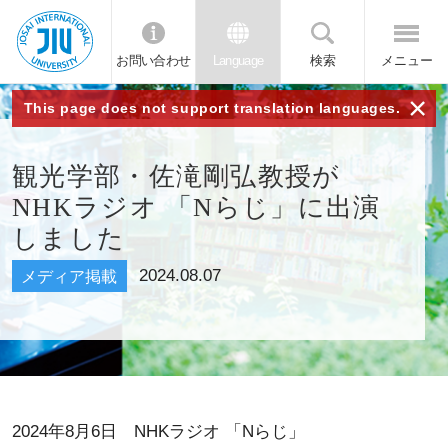
お問い合わせ
Language
検索
メニュー
JIU 城西国
×
This page does not support translation languages.
際大学
観光学部・佐滝剛弘教授が
NHKラジオ 「Nらじ」に出演
しました
2024.08.07
メディア掲載
2024年8月6日
NHKラジオ 「Nらじ」