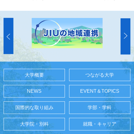
大学概要
つながる大学
NEWS
EVENT＆TOPICS
国際的な取り組み
学部・学科
大学院・別科
就職・キャリア