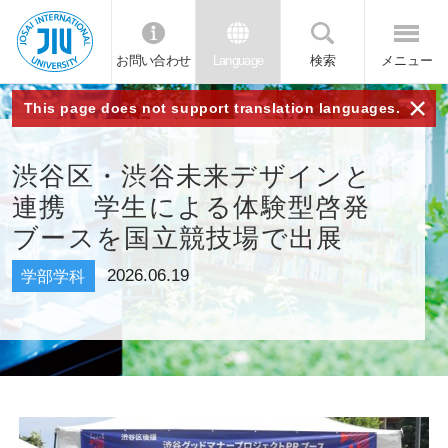
お問い合わせ
Language
検索
メニュー
JIU 城西国
×
This page does not support translation languages.
際大学
渋谷区・渋谷未来デザインと
連携 学生による体験型啓発
ブースを国立競技場で出展
2026.06.19
学部学科