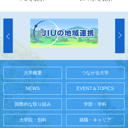
大学概要
つながる大学
NEWS
EVENT＆TOPICS
国際的な取り組み
学部・学科
大学院・別科
就職・キャリア