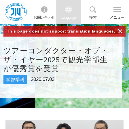
お問い合わせ
Language
検索
メニュー
JIU 城西国
×
This page does not support translation languages.
際大学
ツアーコンダクター・オブ・
ザ・イヤー2025で観光学部生
が優秀賞を受賞
2026.07.03
学部学科