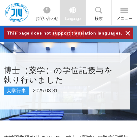
お問い合わせ
Language
検索
メニュー
JIU
×
薬学研究科
This page does not support translation languages.
城西
国際
博士（薬学）の学位記授与を
執り行いました
大学
2025.03.31
大学行事