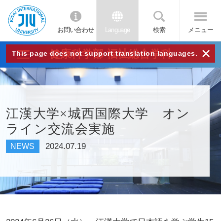
お問い合わせ
Language
検索
メニュー
JIU
×
健康科学部 福祉総合学科
This page does not support translation languages.
城西
国際
江漢大学×城西国際大学 オン
ライン交流会実施
大学
2024.07.19
NEWS