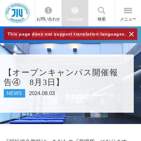
お問い合わせ
Language
検索
メニュー
JIU
×
健康科学部 福祉総合学科
This page does not support translation languages.
城西
国際
【オープンキャンパス開催報
告④ 8月3日】
大学
2024.08.03
NEWS