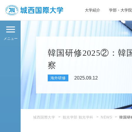
大学紹介
学部・大学院
JIU 城西国際大学
メニュー
韓国研修2025②：
察
2025.09.12
海外研修
城西国際大学
観光学部 観光学科
NEWS
韓国研