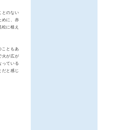
ことのない
ために、赤
黒松に植え
のこともあ
で火が広が
なっている
とだと感じ