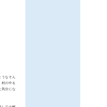
ようなそん
。村の中を
た気分にな
対しての解