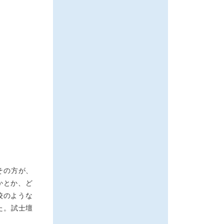
その方が、
かとか、ど
校のような
た。試士壇