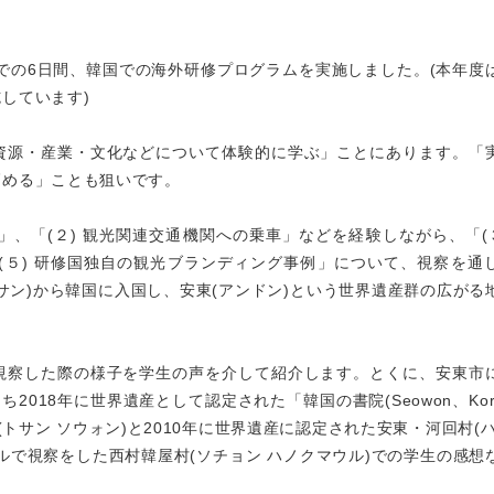
日までの6日間、韓国での海外研修プログラムを実施しました。(本年度
しています)
資源・産業・文化などについて体験的に学ぶ」ことにあります。「
高める」ことも狙いです。
」、「(２) 観光関連交通機関への乗車」などを経験しながら、「(３
「(５) 研修国独自の観光ブランディング事例」について、視察を通
サン)から韓国に入国し、安東(アンドン)という世界遺産群の広がる
視察した際の様子を学生の声を介して紹介します。とくに、安東市
018年に世界遺産として認定された「韓国の書院(Seowon、Korea
陶山書院(トサン ソウォン)と2010年に世界遺産に認定された安東・河回村(
ルで視察をした西村韓屋村(ソチョン ハノクマウル)での学生の感想