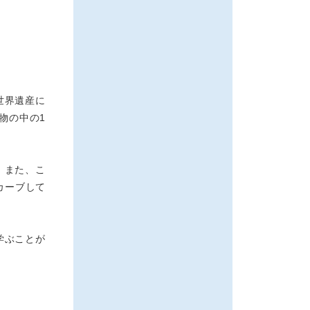
世界遺産に
物の中の1
。また、こ
カーブして
学ぶことが