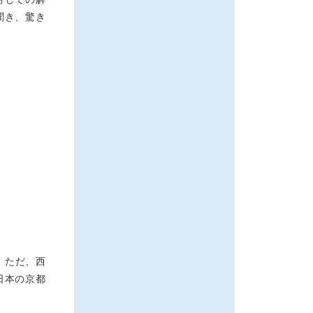
聞き、驚き
。ただ、西
日本の京都