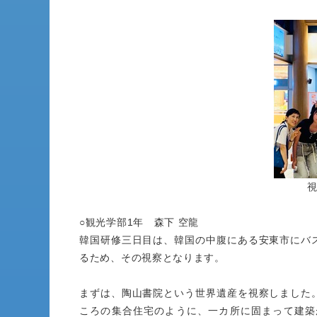
○観光学部1年 森下 空龍
韓国研修三日目は、韓国の中腹にある安東市にバ
るため、その視察となります。
まずは、陶山書院という世界遺産を視察しました
ころの集合住宅のように、一カ所に固まって建築