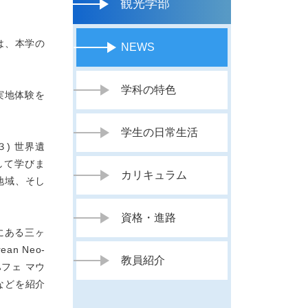
観光学部
は、本学の
NEWS
学科の特色
実地体験を
学生の日常生活
) 世界遺
して学びま
カリキュラム
地域、そし
資格・進路
にある三ヶ
n Neo-
教員紹介
ハフェ マウ
などを紹介