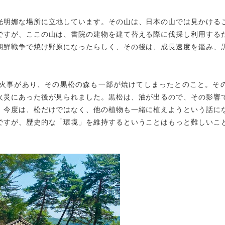
光明媚な場所に立地しています。その山は、日本の山では見かける
ですが、ここの山は、書院の建物を建て替える際に伐採し利用する
朝鮮戦争で焼け野原になったらしく、その後は、成長速度を鑑み、
火事があり、その黒松の森も一部が焼けてしまったとのこと。そ
火災にあった後が見られました。黒松は、油が出るので、その影響
、今度は、松だけではなく、他の植物も一緒に植えようという話に
ですが、歴史的な「環境」を維持するということはもっと難しいこ