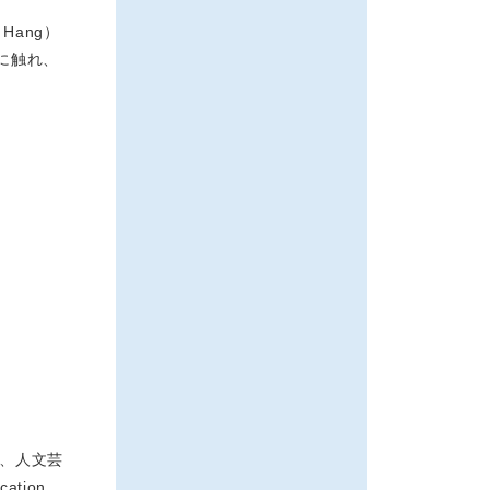
Hang）
に触れ、
院、人文芸
tion