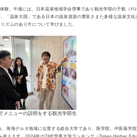
を体験。午後には、日本温泉地域学会理事であり観光学部の于航（YU 
た。「温泉大国」である日本の温泉資源の豊富さまた多様な温泉文化
ーリズムのあり方について学びました。
inerでメニューの説明をする観光学部生
され、珠海デルタ地域に位置する総合大学であり、医学院、中医薬学
ます。2024年のTHE世界大学ランキング（Times Higher Educa