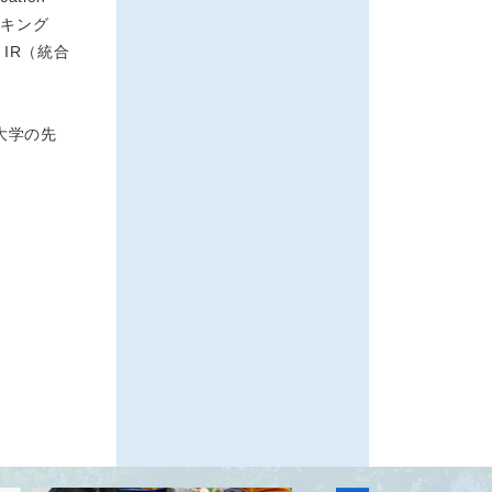
ンキング
り、IR（統合
大学の先