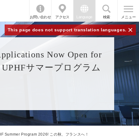
お問い合わせ
アクセス
Language
検索
メニュー
×
This page does not support translation languages.
Applications Now Open for
ンスへ！UPHFサマープログラム
 the UPHF Summer Program 2026! この秋、フランスへ！