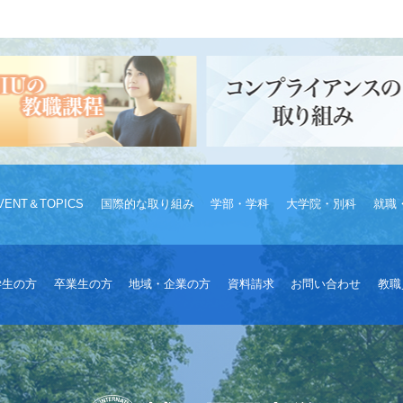
VENT＆TOPICS
国際的な取り組み
学部・学科
大学院・別科
就職
学生の方
卒業生の方
地域・企業の方
資料請求
お問い合わせ
教職