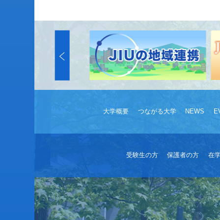
大学概要
つながる大学
NEWS
E
受験生の方
保護者の方
在