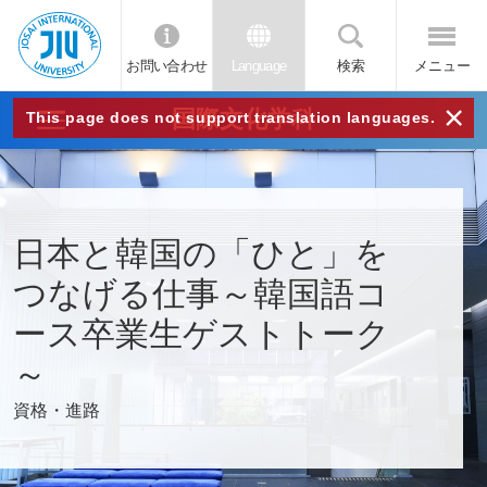
お問い合わせ
Language
検索
メニュー
JIU
×
国際文化学科
This page does not support translation languages.
城西
国際
日本と韓国の「ひと」を
大学
つなげる仕事～韓国語コ
ース卒業生ゲストトーク
～
資格・進路