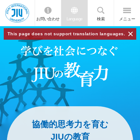
お問い合わせ
Language
検索
メニュー
JIU
×
This page does not support translation languages.
城西
国際
大学
協働的思考力を育む
JIUの教育