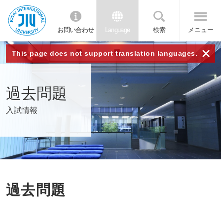
お問い合わせ
Language
検索
メニュー
JIU 城西国
×
This page does not support translation languages.
際大学
過去問題
入試情報
過去問題