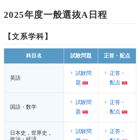
2025年度一般選抜A日程
【文系学科】
科目名
試験問題
正答・配点
試験問
正答・
英語
題
配点
試験問
正答・
国語・数学
題
配点
試験問
正答・
日本史，世界史，
政治・経済