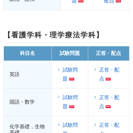
題
配点
【看護学科・理学療法学科】
科目名
試験問題
正答・配点
試験問
正答・配
英語
題
点
試験問
正答・配
国語・数学
題
点
試験問
正答・配
化学基礎，生物
基礎