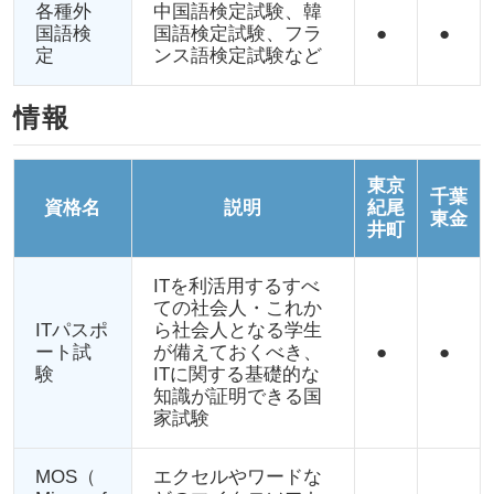
各種外
中国語検定試験、韓
国語検
国語検定試験、フラ
●
●
定
ンス語検定試験など
情報
東京
千葉
資格名
説明
紀尾
東金
井町
ITを利活用するすべ
ての社会人・これか
ITパスポ
ら社会人となる学生
ート試
が備えておくべき、
●
●
験
ITに関する基礎的な
知識が証明できる国
家試験
MOS（
エクセルやワードな