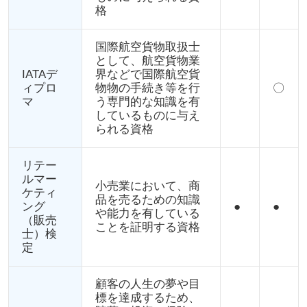
格
国際航空貨物取扱士
として、航空貨物業
IATAデ
界などで国際航空貨
ィプロ
物物の手続き等を行
〇
マ
う専門的な知識を有
しているものに与え
られる資格
リテー
ルマー
小売業において、商
ケティ
品を売るための知識
ング
●
●
や能力を有している
（販売
ことを証明する資格
士）検
定
顧客の人生の夢や目
標を達成するため、