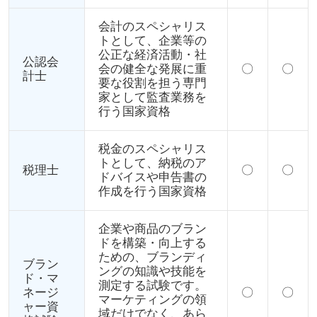
会計のスペシャリス
トとして、企業等の
公正な経済活動・社
公認会
会の健全な発展に重
〇
〇
計士
要な役割を担う専門
家として監査業務を
行う国家資格
税金のスペシャリス
トとして、納税のア
税理士
〇
〇
ドバイスや申告書の
作成を行う国家資格
企業や商品のブラン
ドを構築・向上する
ための、ブランディ
ブラン
ングの知識や技能を
ド・マ
測定する試験です。
ネージ
〇
〇
マーケティングの領
ャー資
域だけでなく、あら