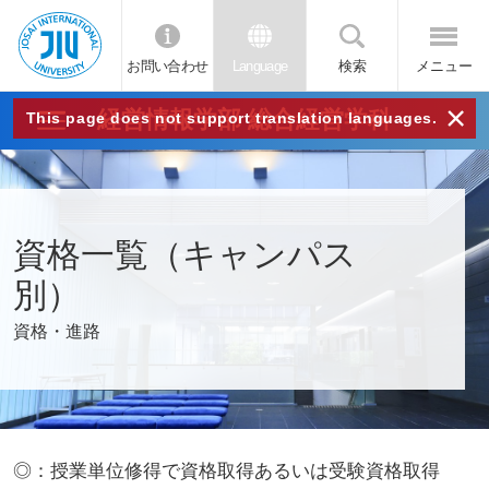
お問い合わせ
Language
検索
メニュー
JIU
×
経営情報学部 総合経営学科
This page does not support translation languages.
城西
国際
資格一覧（キャンパス
大学
別）
資格・進路
◎：授業単位修得で資格取得あるいは受験資格取得