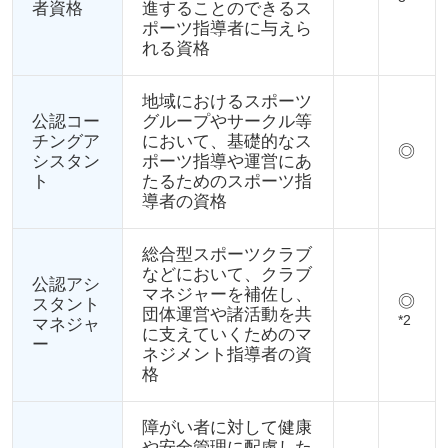
者資格
進することのできるス
ポーツ指導者に与えら
れる資格
地域におけるスポーツ
公認コー
グループやサークル等
チングア
において、基礎的なス
◎
シスタン
ポーツ指導や運営にあ
ト
たるためのスポーツ指
導者の資格
総合型スポーツクラブ
などにおいて、クラブ
公認アシ
マネジャーを補佐し、
◎
スタント
団体運営や諸活動を共
*2
マネジャ
に支えていくためのマ
ー
ネジメント指導者の資
格
障がい者に対して健康
や安全管理に配慮した