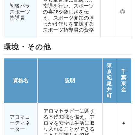
初級パラ
指導を行い、スポーツ
スポーツ
の喜びや楽しさを伝
◎
指導員
え、スポーツ参加のき
っかけ作りを支援する
スポーツ指導員の資格
環境・その他
東
京
千
紀
葉
資格名
説明
尾
東
井
金
町
アロマセラピーに関す
アロマコ
る基礎知識を備え、ア
ーディネ
ロマを安全に生活に取
●
ーター
り入れることができる