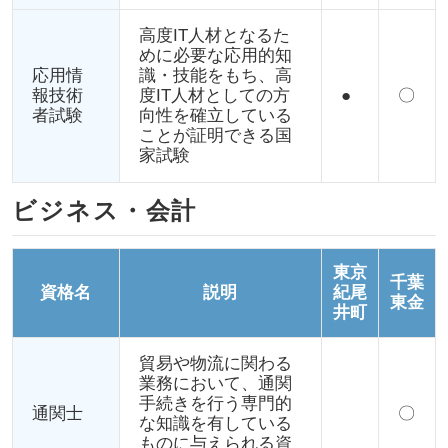
高度IT人材となるた
めに必要な応用的知
応用情
識・技能をもち、高
報技術
度IT人材としての方
●
〇
者試験
向性を確立している
ことが証明できる国
家試験
ビジネス・会計
東京
千葉
資格名
説明
紀尾
東金
井町
貿易や物流に関わる
業務において、通関
手続きを行う専門的
通関士
〇
な知識を有している
ものに与えられる資