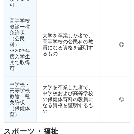
可
高等学校
教諭一種
免許状
大学を卒業した者で、
（公民
高等学校の公民科の教
科）
◎
員になる資格を証明す
※2025年
るもの
度入学生
まで取得
可
中学校・
大学を卒業した者で、
高等学校
中学校および高等学校
教諭一種
の保健体育科の教員に
◎
免許状
なる資格を証明するも
（保健体
の
育）
スポーツ・福祉