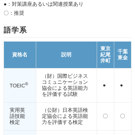
●：対策講座あるいは関連授業あり
〇：推奨
語学系
東京
千葉
資格名
説明
紀尾
東金
井町
（財）国際ビジネス
コミュニケーション
®
●
●
TOEIC
協会による英語能力
を評価する試験
実用英
（公財）日本英語検
語技能
定協会による英語能
〇
〇
検定
力を評価する検定