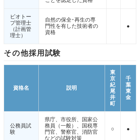
ことを認定した資格
ビオトー
自然の保全･再生の専
プ管理士
門性を有した技術者の
●
（計画管
資格
理士）
その他採用試験
東
京
千
紀
葉
資格名
説明
尾
東
井
金
町
県庁、市役所、国家公
公務員試
務員（一般）、国税専
○
●
験
門官、警察官、消防官
などの試験対策