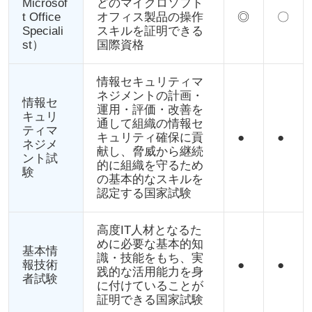
Microsof
どのマイクロソフト
t Office
オフィス製品の操作
◎
〇
Speciali
スキルを証明できる
st）
国際資格
情報セキュリティマ
ネジメントの計画・
情報セ
運用・評価・改善を
キュリ
通して組織の情報セ
ティマ
キュリティ確保に貢
●
●
ネジメ
献し、脅威から継続
ント試
的に組織を守るため
験
の基本的なスキルを
認定する国家試験
高度IT人材となるた
めに必要な基本的知
基本情
識・技能をもち、実
報技術
●
●
践的な活用能力を身
者試験
に付けていることが
証明できる国家試験