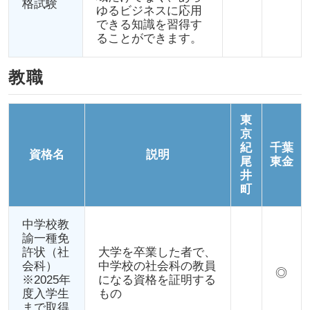
格試験
ゆるビジネスに応用
できる知識を習得す
ることができます。
教職
東
京
紀
千葉
資格名
説明
尾
東金
井
町
中学校教
諭一種免
許状（社
大学を卒業した者で、
会科）
中学校の社会科の教員
◎
※2025年
になる資格を証明する
度入学生
もの
まで取得