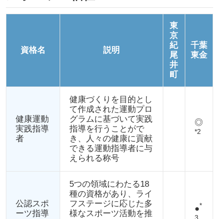
東
京
紀
千葉
資格名
説明
尾
東金
井
町
健康づくりを目的とし
て作成された運動プロ
健康運動
グラムに基づいて実践
◎
実践指導
指導を行うことがで
*2
者
き、人々の健康に貢献
できる運動指導者に与
えられる称号
5つの領域にわたる18
種の資格があり、ライ
公認スポ
フステージに応じた多
*
●
ーツ指導
様なスポーツ活動を推
3