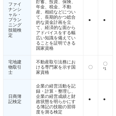
貯蓄、投資、保険、
ファイ
年金、税金、不動
ナンシ
産、相続などについ
ャル・
て、長期的かつ総合
プラン
●
●
的な資金計画を立
ニング
て、経済的な面から
技能検
アドバイスをする幅
定
広い知識を備えてい
ることを証明できる
国家資格
宅地建
不動産取引法務にお
〇
物取引
ける専門家を示す国
〇
*1
士
家資格
企業の経営活動を記
録・計算・整理し、
日商簿
企業の経営成績と財
●
●
記検定
政状態を明らかにす
る簿記の技能の習得
度を測る検定