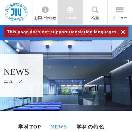
お問い合わせ
Language
検索
メニュー
JIU
×
経営情報学部 総合経営学科
This page does not support translation languages.
城西
国際
NEWS
大学
ニュース
学科TOP
NEWS
学科の特色