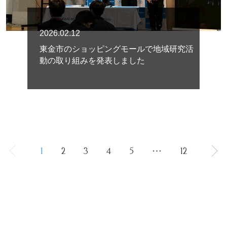
2026.02.12
東金市のショッピングモールで地域研究活
動の取り組みを発表しました
1
2
3
4
5
⋯
12