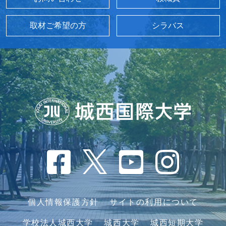
取材ご希望の方
シラバス
個人情報保護方針
サイトの利用について
学校法人城西大学
城西大学
城西短期大学