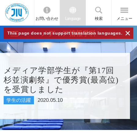
お問い合わせ
Language
検索
メニュー
JIU
×
メディア情報学科
This page does not support translation languages.
城西
国際
メディア学部学生が『第17回
杉並演劇祭』で優秀賞(最高位)
大学
を受賞しました
2020.05.10
学生の活躍