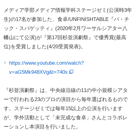
メディア学部メディア情報学科ステージゼミ(公演時3年
生)の17名が参加した、食卓/UNFINISHTABLE『パ・チ
ック・スパゲッティ』(2020年2月ワーサルシアター八
幡山にて公演)が『第17回杉並演劇祭』で優秀賞(最高
位)を受賞しました(4/20受賞発表)。
https://www.youtube.com/watch?
v=aG5Mk948XVg&t=740s
『杉並演劇祭』は、中央線沿線の11の中小規模シアタ
ーで行われる23のプロの演目から毎年選ばれるもので
す。ステージゼミでは毎年15以上の公演を行います
が、学外活動として「未完成な食卓」さんとコラボレ
ーションし本演目を行いました。