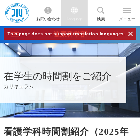
お問い合わせ
Language
検索
メニュー
JIU
×
健康科学部
This page does not support translation languages.
城西
国際
在学生の時間割をご紹介
大学
カリキュラム
看護学科時間割紹介（2025年