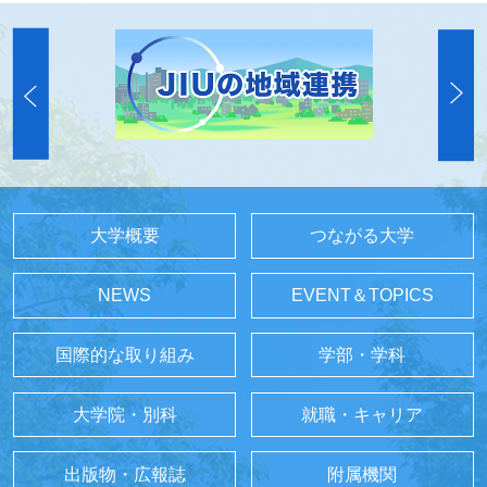
大学概要
つながる大学
NEWS
EVENT＆TOPICS
国際的な取り組み
学部・学科
大学院・別科
就職・キャリア
出版物・広報誌
附属機関