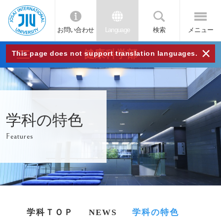
お問い合わせ
Language
検索
メニュー
JIU
×
健康科学部
This page does not support translation languages.
城西
国際
学科の特色
大学
Features
学科ＴＯＰ
NEWS
学科の特色