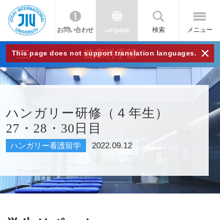
お問い合わせ
Language
検索
メニュー
JIU
×
健康科学部
This page does not support translation languages.
城西
国際
ハンガリー研修（４年生）
27・28・30日目
大学
2022.09.12
ハンガリー看護留学