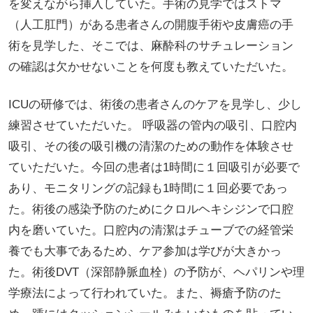
を変えながら挿入していた。手術の見学ではストマ
（人工肛門）がある患者さんの開腹手術や皮膚癌の手
術を見学した、そこでは、麻酔科のサチュレーション
の確認は欠かせないことを何度も教えていただいた。
ICUの研修では、術後の患者さんのケアを見学し、少し
練習させていただいた。 呼吸器の管内の吸引、口腔内
吸引、その後の吸引機の清潔のための動作を体験させ
ていただいた。今回の患者は1時間に１回吸引が必要で
あり、モニタリングの記録も1時間に１回必要であっ
た。術後の感染予防のためにクロルヘキシジンで口腔
内を磨いていた。口腔内の清潔はチューブでの経管栄
養でも大事であるため、ケア参加は学びが大きかっ
た。術後DVT（深部静脈血栓）の予防が、ヘパリンや理
学療法によって行われていた。また、褥瘡予防のた