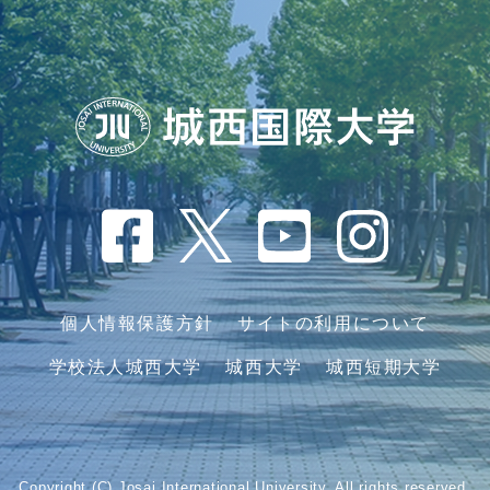
個人情報保護方針
サイトの利用について
学校法人城西大学
城西大学
城西短期大学
Copyright (C) Josai International University. All rights reserved.