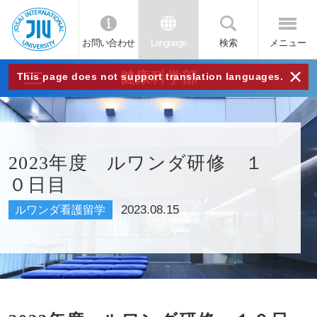
お問い合わせ
Language
検索
メニュー
JIU
×
健康科学部
This page does not support translation languages.
城西
国際
2023年度 ルワンダ研修 １
０日目
大学
2023.08.15
ルワンダ看護留学