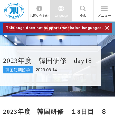
お問い合わせ
Language
検索
メニュー
JIU
×
健康科学部
This page does not support translation languages.
城西
国際
2023年度 韓国研修 day18
大学
2023.08.14
韓国短期留学
2023年度 韓国研修 １8日目 ８