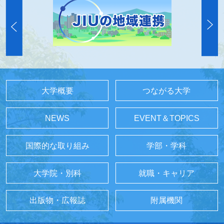
大学概要
つながる大学
NEWS
EVENT＆TOPICS
国際的な取り組み
学部・学科
大学院・別科
就職・キャリア
出版物・広報誌
附属機関