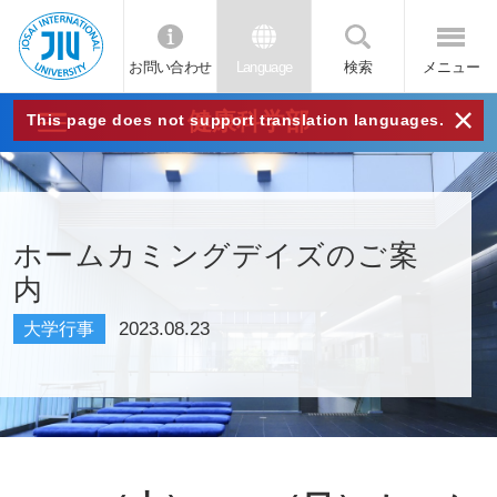
お問い合わせ
Language
検索
メニュー
JIU
×
健康科学部
This page does not support translation languages.
城西
国際
ホームカミングデイズのご案
内
大学
2023.08.23
大学行事