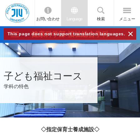
お問い合わせ
Language
検索
メニュー
JIU
×
健康科学部 福祉総合学科
This page does not support translation languages.
城西
国際
子ども福祉コース
大学
学科の特色
◇指定保育士養成施設◇