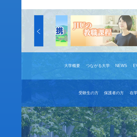
大学概要
つながる大学
NEWS
E
受験生の方
保護者の方
在