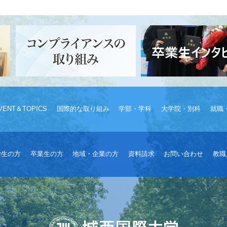
VENT＆TOPICS
国際的な取り組み
学部・学科
大学院・別科
就職
学生の方
卒業生の方
地域・企業の方
資料請求
お問い合わせ
教職