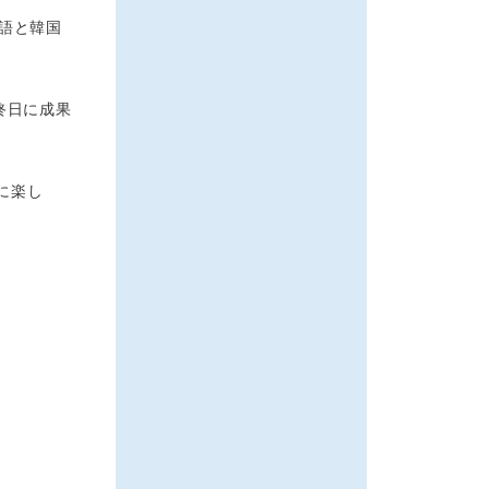
語と韓国
終日に成果
に楽し
。