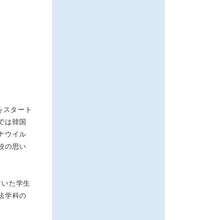
をスタート
では韓国
ナウイル
校の思い
ていた学生
法学科の