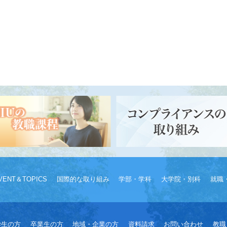
VENT＆TOPICS
国際的な取り組み
学部・学科
大学院・別科
就職
学生の方
卒業生の方
地域・企業の方
資料請求
お問い合わせ
教職