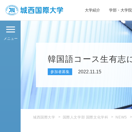
大学紹介
学部・大学院
JIU 城西国際大学
メニュー
韓国語コース生有志
2022.11.15
参加者募集
城西国際大学
国際人文学部 国際文化学科
NEWS