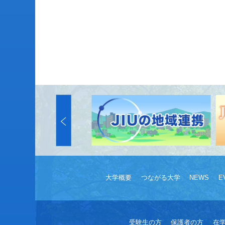
大学概要
つながる大学
NEWS
E
受験生の方
保護者の方
在