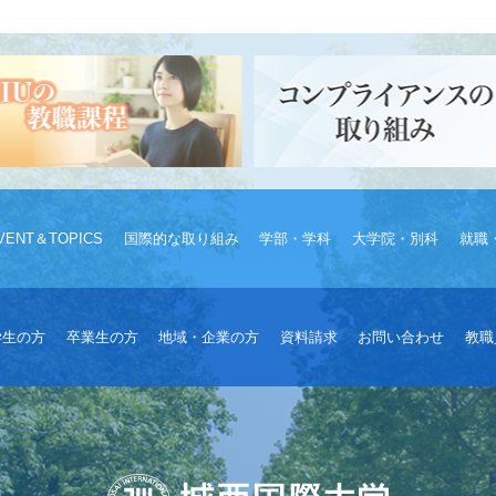
VENT＆TOPICS
国際的な取り組み
学部・学科
大学院・別科
就職
学生の方
卒業生の方
地域・企業の方
資料請求
お問い合わせ
教職