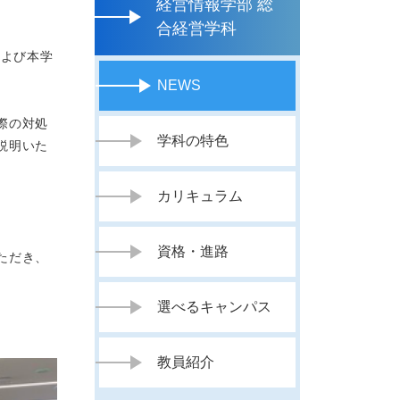
経営情報学部 総
合経営学科
および本学
NEWS
際の対処
学科の特色
説明いた
カリキュラム
資格・進路
ただき、
選べるキャンパス
教員紹介