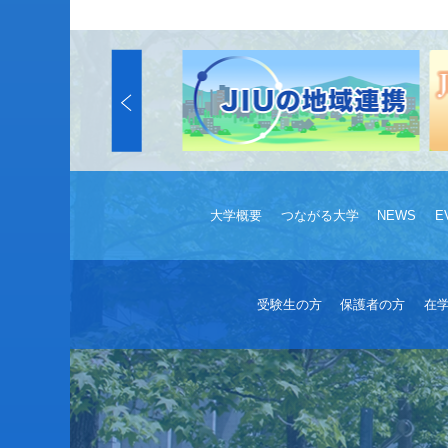
大学概要
つながる大学
NEWS
E
受験生の方
保護者の方
在