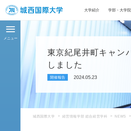
大学紹介
学部・大学院
JIU 城西国際大学
メニュー
東京紀尾井町キャン
しました
2024.05.23
開催報告
城西国際大学
経営情報学部 総合経営学科
NEWS